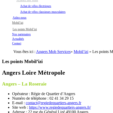
Achetez nos vélos
Achat de vélos électriques
Achat de vélos classiques musculaires
Aidez-nous
Mobil’izi
Les points Mobil’izi
Nos partenaires
Actualités
Contact
Vous êtes ici :
Angers Mob Services
»
Mobil’izi
» Les points Mo
Les points Mobil’izi
Angers Loire Métropole
Angers – La Roseraie
Opérateur : Régie de Quartier d’Angers
Numéro de téléphone : 02 41 34 29 15
E-mail :
contact@regiedequartiers-angers.fr
Site web :
https://www.regiedequartiers-angers.fr/
Adresse : 22 rue du Général Lizé 49100 Angers