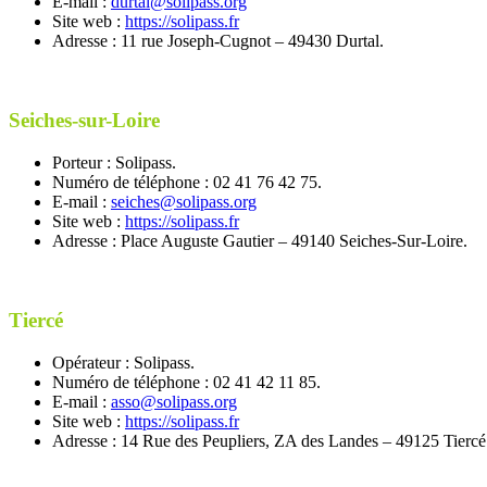
E-mail :
durtal@solipass.org
Site web :
https://solipass.fr
Adresse : 11 rue Joseph-Cugnot – 49430 Durtal.
Seiches-sur-Loire
Porteur : Solipass.
Numéro de téléphone : 02 41 76 42 75.
E-mail :
seiches@solipass.org
Site web :
https://solipass.fr
Adresse : Place Auguste Gautier – 49140 Seiches-Sur-Loire.
Tiercé
Opérateur : Solipass.
Numéro de téléphone : 02 41 42 11 85.
E-mail :
asso@solipass.org
Site web :
https://solipass.fr
Adresse : 14 Rue des Peupliers, ZA des Landes – 49125 Tiercé